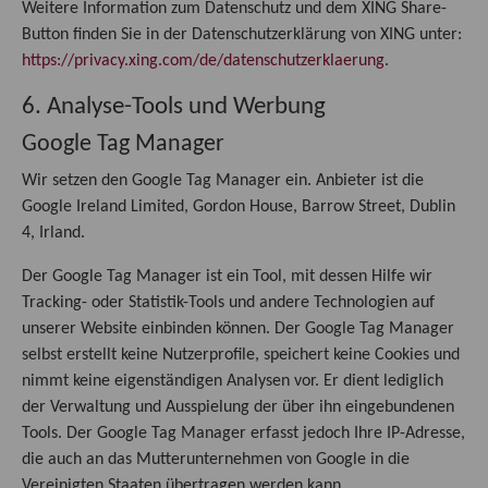
Weitere Information zum Datenschutz und dem XING Share-
Button finden Sie in der Datenschutzerklärung von XING unter:
https://privacy.xing.com/de/datenschutzerklaerung
.
6. Analyse-Tools und Werbung
Google Tag Manager
Wir setzen den Google Tag Manager ein. Anbieter ist die
Google Ireland Limited, Gordon House, Barrow Street, Dublin
4, Irland.
Der Google Tag Manager ist ein Tool, mit dessen Hilfe wir
Tracking- oder Statistik-Tools und andere Technologien auf
unserer Website einbinden können. Der Google Tag Manager
selbst erstellt keine Nutzerprofile, speichert keine Cookies und
nimmt keine eigenständigen Analysen vor. Er dient lediglich
der Verwaltung und Ausspielung der über ihn eingebundenen
Tools. Der Google Tag Manager erfasst jedoch Ihre IP-Adresse,
die auch an das Mutterunternehmen von Google in die
Vereinigten Staaten übertragen werden kann.